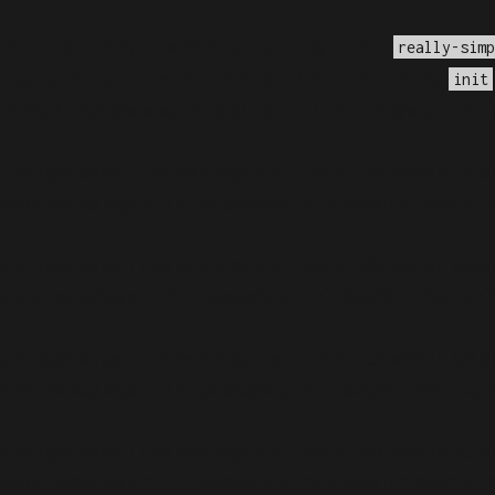
lled
incorrectly
. Translation loading for the
really-simp
ng too early. Translations should be loaded at the
init
.7.0.) in
/var/www/vhosts/bajo.nl/httpdocs/wp-inclu
d aangeroepen met een argument dat sinds versie 6.9.0
ww/vhosts/bajo.nl/httpdocs/wp-includes/functions.p
d aangeroepen met een argument dat sinds versie 6.9.0
ww/vhosts/bajo.nl/httpdocs/wp-includes/functions.p
d aangeroepen met een argument dat sinds versie 6.9.0
ww/vhosts/bajo.nl/httpdocs/wp-includes/functions.p
d aangeroepen met een argument dat sinds versie 6.9.0
ww/vhosts/bajo.nl/httpdocs/wp-includes/functions.p