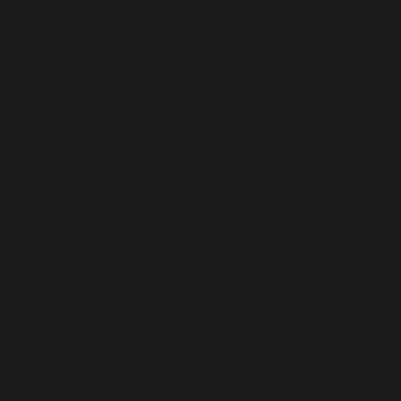
Notice
: Function _load_textdomain_just_in_time was ca
an indicator for some code in the plugin or theme runni
more information. (This message was added in version 6
Deprecated
: Functie WP_Dependencies->add_data() wer
genegeerd door alle ondersteunde browsers. in
/var/w
Deprecated
: Functie WP_Dependencies->add_data() wer
genegeerd door alle ondersteunde browsers. in
/var/w
Deprecated
: Functie WP_Dependencies->add_data() wer
genegeerd door alle ondersteunde browsers. in
/var/w
Deprecated
: Functie WP_Dependencies->add_data() wer
genegeerd door alle ondersteunde browsers. in
/var/w