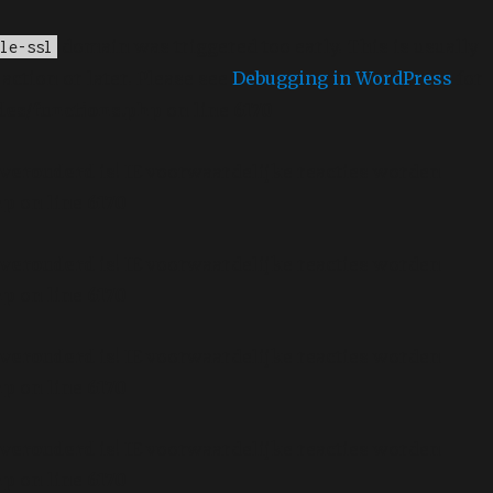
domain was triggered too early. This is usually
le-ssl
action or later. Please see
Debugging in WordPress
for
des/functions.php
on line
6170
verouderd
is! IE voorwaardelijke reacties worden
hp
on line
6170
verouderd
is! IE voorwaardelijke reacties worden
hp
on line
6170
verouderd
is! IE voorwaardelijke reacties worden
hp
on line
6170
verouderd
is! IE voorwaardelijke reacties worden
hp
on line
6170