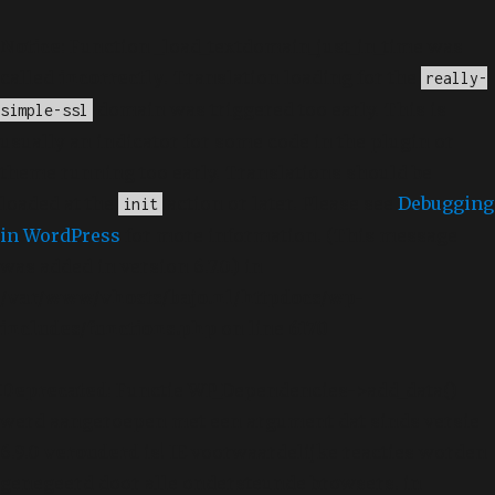
Notice
: Function _load_textdomain_just_in_time was
called
incorrectly
. Translation loading for the
really-
domain was triggered too early. This is
simple-ssl
usually an indicator for some code in the plugin or
theme running too early. Translations should be
loaded at the
action or later. Please see
Debugging
init
in WordPress
for more information. (This message
was added in version 6.7.0.) in
/var/www/vhosts/bajo.nl/httpdocs/wp-
includes/functions.php
on line
6170
Deprecated
: Functie WP_Dependencies->add_data()
werd aangeroepen met een argument dat sinds versie
6.9.0
verouderd
is! IE voorwaardelijke reacties worden
genegeerd door alle ondersteunde browsers. in