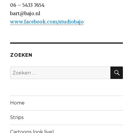
06 – 5433 7654
bart@bajo.nl
www.facebook.com/studiobajo
ZOEKEN
ZO
Zoeken
naar:
Home
Strips
Cartoons (ook live)