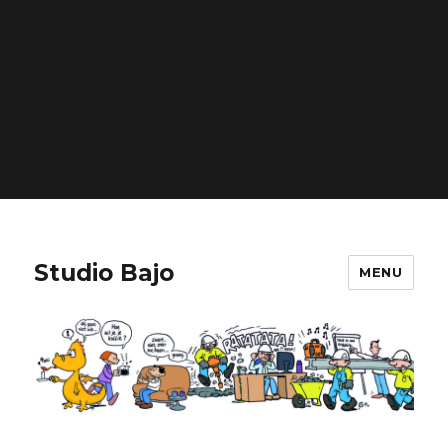
Deprecated
: Functie WP_Dependencies->add_data()
werd aangeroepen met een argument dat sinds versie
6.9.0
verouderd
is! IE voorwaardelijke reacties worden
genegeerd door alle ondersteunde browsers. in
/var/www/vhosts/bajo.nl/httpdocs/wp-
includes/functions.php
on line
6170
Studio Bajo
MENU