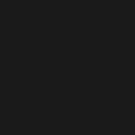
/var/www/vhosts/bajo.nl/httpdocs/wp-
includes/functions.php
on line
6170
Deprecated
: Functie WP_Dependencies->add_data()
werd aangeroepen met een argument dat sinds versie
6.9.0
verouderd
is! IE voorwaardelijke reacties worden
genegeerd door alle ondersteunde browsers. in
/var/www/vhosts/bajo.nl/httpdocs/wp-
includes/functions.php
on line
6170
Deprecated
: Functie WP_Dependencies->add_data()
werd aangeroepen met een argument dat sinds versie
6.9.0
verouderd
is! IE voorwaardelijke reacties worden
genegeerd door alle ondersteunde browsers. in
/var/www/vhosts/bajo.nl/httpdocs/wp-
includes/functions.php
on line
6170