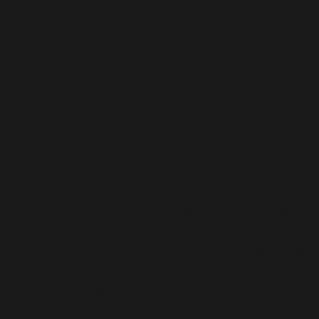
/var/www/vhosts/bajo.nl/httpdocs/wp-
includes/functions.php
on line
6170
Deprecated
: Functie WP_Dependencies->add_data()
werd aangeroepen met een argument dat sinds versie
6.9.0
verouderd
is! IE voorwaardelijke reacties worden
genegeerd door alle ondersteunde browsers. in
/var/www/vhosts/bajo.nl/httpdocs/wp-
includes/functions.php
on line
6170
Deprecated
: Functie WP_Dependencies->add_data()
werd aangeroepen met een argument dat sinds versie
6.9.0
verouderd
is! IE voorwaardelijke reacties worden
genegeerd door alle ondersteunde browsers. in
/var/www/vhosts/bajo.nl/httpdocs/wp-
includes/functions.php
on line
6170