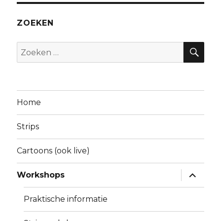
ZOEKEN
ZO
Zoeken
naar:
Home
Strips
Cartoons (ook live)
Alles
Workshops
uitklapp
Praktische informatie