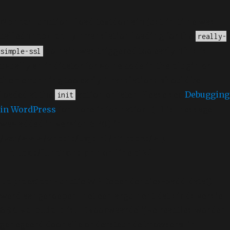
Notice
: Function _load_textdomain_just_in_time was
called
incorrectly
. Translation loading for the
really-
domain was triggered too early. This is
simple-ssl
usually an indicator for some code in the plugin or
theme running too early. Translations should be
loaded at the
action or later. Please see
Debugging
init
in WordPress
for more information. (This message
was added in version 6.7.0.) in
/var/www/vhosts/bajo.nl/httpdocs/wp-
includes/functions.php
on line
6170
Deprecated
: Functie WP_Dependencies->add_data()
werd aangeroepen met een argument dat sinds versie
6.9.0
verouderd
is! IE voorwaardelijke reacties worden
genegeerd door alle ondersteunde browsers. in