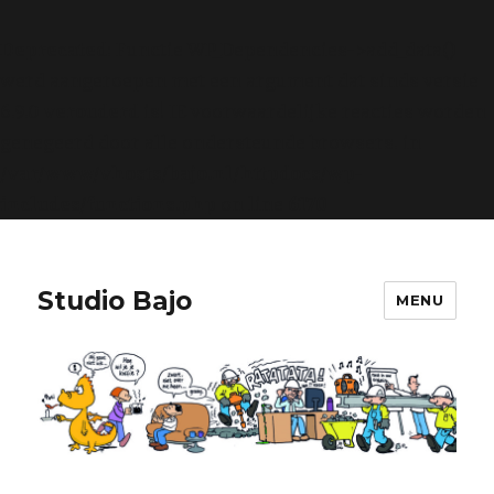
Deprecated
: Functie WP_Dependencies->add_data()
werd aangeroepen met een argument dat sinds versie
6.9.0
verouderd
is! IE voorwaardelijke reacties worden
genegeerd door alle ondersteunde browsers. in
/var/www/vhosts/bajo.nl/httpdocs/wp-
includes/functions.php
on line
6170
Studio Bajo
MENU